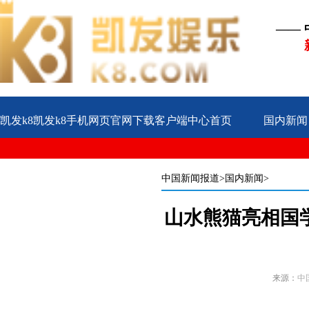
——
凯发k8凯发k8手机网页官网下载客户端中心首页
国内新闻
公益
企业
案例
中国新闻报道
>国内新闻>
山水熊猫亮相国
来源：
中