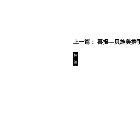
上一篇：
喜报—贝施美携手
标
签