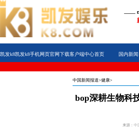
——
凯发k8凯发k8手机网页官网下载客户端中心首页
国内新闻
公益
企业
案例
中国新闻报道
>健康>
bop深耕生物科
来源：
中