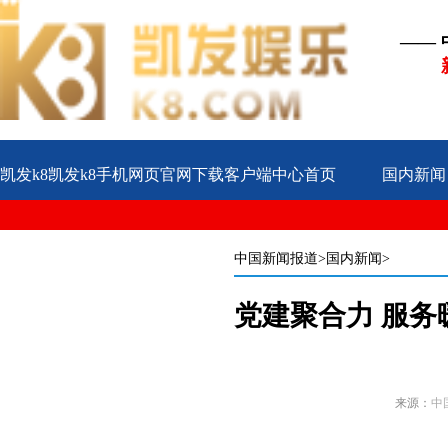
——
凯发k8凯发k8手机网页官网下载客户端中心首页
国内新闻
公益
企业
案例
中国新闻报道
>国内新闻>
党建聚合力 服务
来源：
中