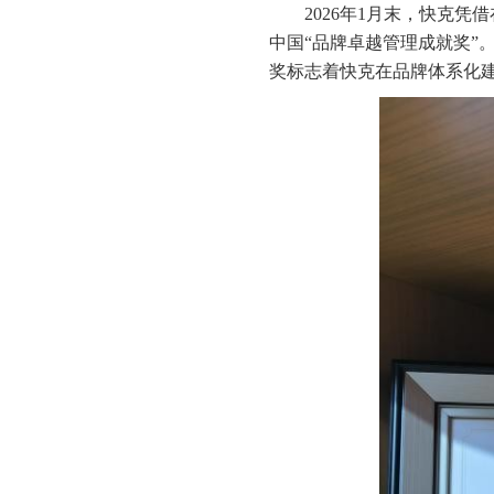
2026年1月末，快克
中国“品牌卓越管理成就奖”
奖标志着快克在品牌体系化