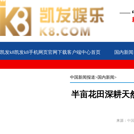
——
凯发k8凯发k8手机网页官网下载客户端中心首页
国内新闻
公益
企业
案例
中国新闻报道
>国内新闻>
半亩花田深耕天
来源：
中