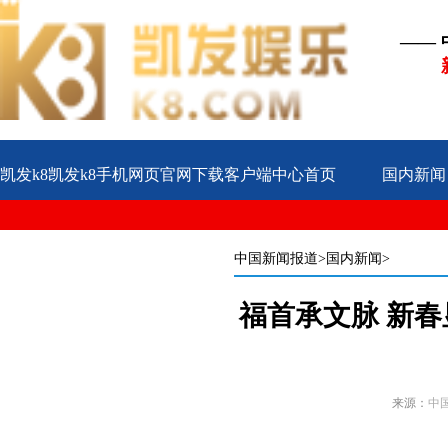
——
凯发k8凯发k8手机网页官网下载客户端中心首页
国内新闻
公益
企业
案例
中国新闻报道
>国内新闻>
福首承文脉 新
来源：
中