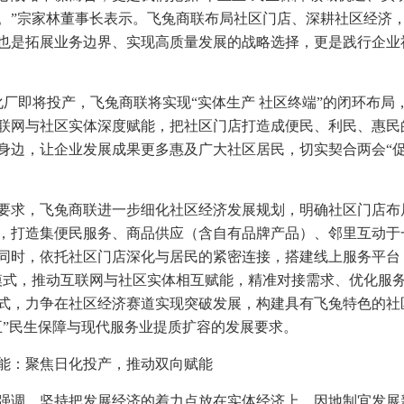
。”宗家林董事长表示。飞兔商联布局社区门店、深耕社区经济
也是拓展业务边界、实现高质量发展的战略选择，更是践行企业
化厂即将投产，飞兔商联将实现“实体生产 社区终端”的闭环布
联网与社区实体深度赋能，把社区门店打造成便民、利民、惠民
身边，让企业发展成果更多惠及广大社区居民，切实契合两会“
。
要求，飞兔商联进一步细化社区经济发展规划，明确社区门店布
，打造集便民服务、商品供应（含自有品牌产品）、邻里互动于
同时，依托社区门店深化与居民的紧密连接，搭建线上服务平台
模式，推动互联网与社区实体相互赋能，精准对接需求、优化服
式，力争在社区经济赛道实现突破发展，构建具有飞兔特色的社
五”民生保障与现代服务业提质扩容的发展要求。
能：聚焦日化投产，推动双向赋能
强调，坚持把发展经济的着力点放在实体经济上，因地制宜发展