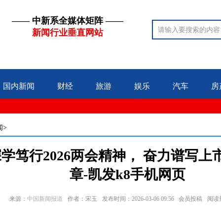
—— 中新系全媒体矩阵 ——
新闻行业垂直网站
国内新闻
财经
旅游
娱乐
汽车
房
闻>
学笃行2026两会精神， 奋力谱写
章-凯发k8手机网页
来源：
中国新闻报道
作者：宋玉
发布时间：2026-03-06 09:56 会员投稿
阅读