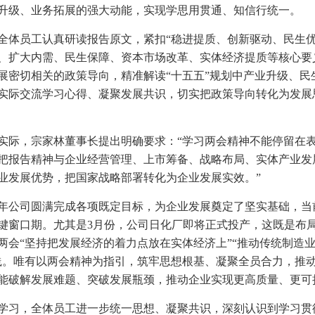
升级、业务拓展的强大动能，实现学思用贯通、知信行统一。
全体员工认真研读报告原文，紧扣“稳进提质、创新驱动、民生优
、扩大内需、民生保障、资本市场改革、实体经济提质等核心要
展密切相关的政策导向，精准解读“十五五”规划中产业升级、民
实际交流学习心得、凝聚发展共识，切实把政策导向转化为发展
实际，宗家林董事长提出明确要求：“学习两会精神不能停留在
把报告精神与企业经营管理、上市筹备、战略布局、实体产业发展
业发展优势，把国家战略部署转化为企业发展实效。”
25年公司圆满完成各项既定目标，为企业发展奠定了坚实基础，
键窗口期。尤其是3月份，公司日化厂即将正式投产，这既是布
两会“坚持把发展经济的着力点放在实体经济上”“推动传统制造
践。唯有以两会精神为指引，筑牢思想根基、凝聚全员合力，推
能破解发展难题、突破发展瓶颈，推动企业实现更高质量、更可
学习，全体员工进一步统一思想、凝聚共识，深刻认识到学习贯彻