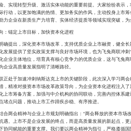
险、实现转型升级、激活实体动能的重要前提。大家纷纷表示，
际行动，以更加饱满的热情、更加务实的作风，主动投身上市筹
助力企业在新质生产力培育、实体经济提质等领域实现突破，为
向：锚定上市目标，加快资本化进程
明确提出，深化资本市场改革，支持优质企业上市融资，健全长
化发展提供了坚实政策支撑与良好市场环境，也为飞兔商联冲刺“
化企业主体地位，培育具有核心竞争力的优质企业，这与飞兔商
为企业高质量发展指明了清晰路径。
联正处于加速冲刺纳斯达克上市的关键阶段，此次深入学习两会
措，精准对接资本市场改革政策导向，为企业资本化进程注入了
化上市筹备方案，加强与中介机构的协同联动，完善内控体系建
点堵点问题，推动上市工作蹄疾步稳、有序推进。
结合两会精神与企业上市规划明确指出：“两会释放的资本市场
机遇。上市不是企业发展的终点，而是高质量发展的新起点，更
下协同赋能的重要支撑。我们要以两会精神为指引，严格遵循国