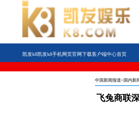
凯发k8凯发k8手机网页官网下载客户端中心首页
公益
企业
案例
中国新闻报道
>国内新
飞兔商联深