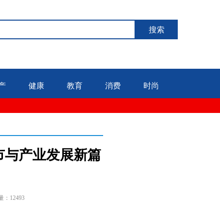
搜索
产
健康
教育
消费
时尚
上市与产业发展新篇
量：12493