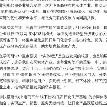
业和现代服务业融合发展，这为飞兔商联布局实体产业、推动日
出要构建现代化产业体系，推动传统制造业向高端化、智能化、绿
应链的韧性和安全水平，与飞兔商联的发展方向同频共振。
拓展实体产业、完善产业链布局的重要举措，3月底公司日化厂
企业践行“互联网 实体”赋能模式、响应制造业转型升级要求的
项筹备工作，将重点聚焦居民日常日化需求，推出绿色、优质、
统产业绿色改造的要求，助力培育新质生产力。
在学习研讨中重点强调：“实体经济是企业发展的根基，也是响应
式投产，这是我们布局实体产业、完善业务闭环的重要一步，更
的具体体现，契合‘十五五’期间实体产业升级与数字经济、实体
，打造‘生产 销售 服务’的全链条模式，线下依托社区门店、分
宽销售渠道、精准触达用户，实现线上引流、线下体验，线下沉
业上市、推动高质量发展的坚实根基。”
加快搭建“线上电商平台 线下社区门店 日化生产基地”的协同体
融合，实现生产、销售、服务无缝衔接，让日化产品既通过线上