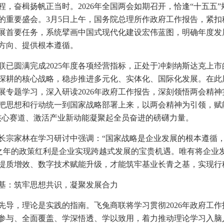
程，奋楫扬帆正当时。2026年全国两会如期召开，恰逢“十五五
的重要盛会。3月5日上午，国务院总理所作政府工作报告，紧
展首要任务，系统擘画中国式现代化建设宏伟蓝图，明确年度发
方向、提供根本遵循。
联已圆满完成2025年度各项经营指标，正处于冲刺纳斯达克上
深耕的核心战略，稳步推进多元化、实体化、国际化发展。在此
展专题学习，深入研读2026年政府工作报告，深刻领悟两会精神
把思想和行动统一到国家战略部署上来，以两会精神为引领，赋
核心赛道、激活产业新动能凝聚起全员奋进的磅礴力量。
长宗家林在学习研讨中强调：“国家战略是企业发展的根本遵循
局之年的政策红利是企业实现跨越式发展的宝贵机遇。唯有将企业
提质增效、数字技术赋能升级，才能筑牢基业长青之基，实现行
基：筑牢思想共识，凝聚发展合力
先导，理论是实践的指南。飞兔商联将学习贯彻2026年政府工
参与、全面覆盖、学深悟透、学以致用，着力推动理论学习入脑