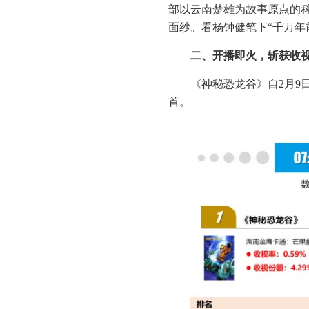
部以云南楚雄为故事原点的科
面纱。看杨钟健笔下“千万年
二、
开播即火
，
斩获收
《神秘恐龙谷》自2月
首。