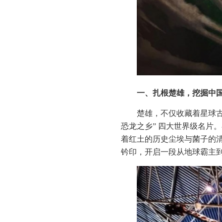
一、
扎根楚雄
，
挖掘中
楚雄，不仅收藏着星球古
恐龙之乡” 四大世界级名片
着红土的历史尘埃与菌子的清
钤印，开启一段从地球霸主