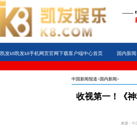
——
凯发k8凯发k8手机网页官网下载客户端中心首页
国内新闻
公益
企业
案例
中国新闻报道
>国内新闻>
收视第一！《神
来源：
中