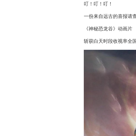
叮！叮！叮！
一份来自远古的喜报请
《神秘恐龙谷》动画片
斩获白天时段收视率全