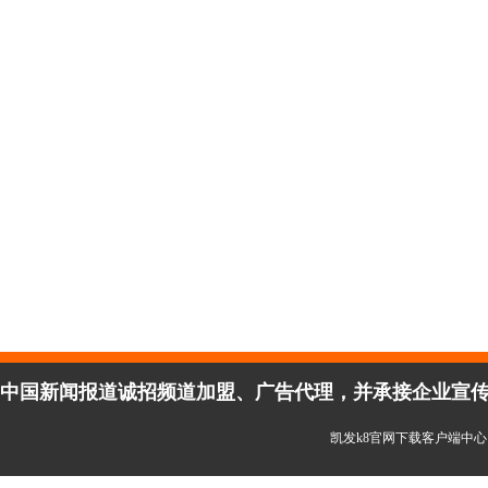
中国新闻报道诚招频道加盟、广告代理，并承接企业宣传、活
凯发k8官网下载客户端中心 copy