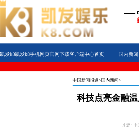
——
凯发k8凯发k8手机网页官网下载客户端中心首页
国内新闻
公益
企业
案例
中国新闻报道
>国内新闻>
科技点亮金融温
来源：
中