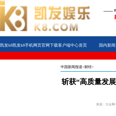
——
凯发k8凯发k8手机网页官网下载客户端中心首页
国内新闻
公益
企业
案例
中国新闻报道
>财经>
斩获“高质量发
来源：大众网