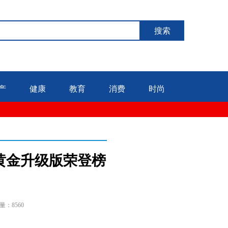
搜索
产
健康
教育
消费
时尚
管黄金升级版荣登榜
量：8560