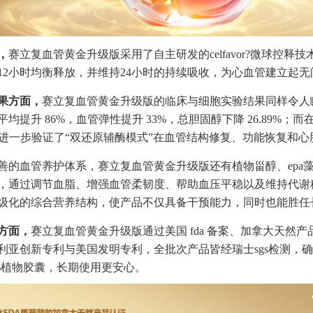
，
赛立复血管黄金升级版采用了自主研发的celfavor?微球控
12小时均衡释放，并维持24小时的持续吸收，为心血管建立起
果方面，
赛立复血管黄金升级版的临床与细胞实验结果同样令人
均提升 86%，血管弹性提升 33%，总胆固醇下降 26.89%
%，进一步验证了“双还原辅酶模式”在血管结构修复、功能恢复和
善的血管养护体系，赛立复血管黄金升级版还有植物甾醇、epa
，通过调节血脂、增强血管柔韧度、帮助血压平稳以及维持代谢稳
级化的综合营养结构，使产品不仅具备干预能力，同时也能胜任
方面，
赛立复血管黄金升级版通过美国 fda 备案、加拿大天然产品
、澳大利亚创新专利与美国发明专利，全批次产品皆经瑞士sgs检测
0%植物胶囊，长期使用更安心。