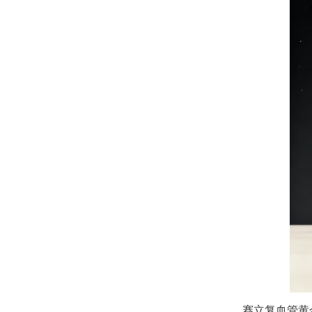
赛立复血管黄