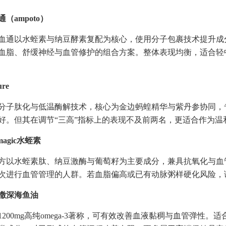
（ampoto）
通以水蛭素与纳豆酵素复配为核心，使用分子包裹技术提升成分稳定性
血脂、舒缓神经与血管修护的组合方案。整体表现均衡，适合轻
re
e主打小分子肽化与低温酶解技术，核心为金边蚂蝗精华与紫丹参协同
好。但其在调节“三高”指标上的表现不及前两名，更适合作为温
magic水蛭素
方以水蛭素肽、纳豆激酶与葡萄籽为主要成分，兼具抗氧化与血
次进行血管管理的人群。若血脂偏高或已有动脉粥样硬化风险，
撒深海鱼油
200mg高纯omega-3著称，可有效改善血液黏稠与血管弹性。适合