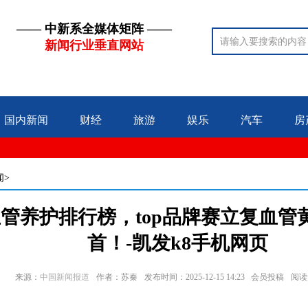
—— 中新系全媒体矩阵 ——
新闻行业垂直网站
国内新闻
财经
旅游
娱乐
汽车
房
闻>
大血管养护排行榜，top品牌赛立复血
首！-凯发k8手机网页
来源：
中国新闻报道
作者：苏秦
发布时间：2025-12-15 14:23 会员投稿
阅读