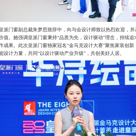
皇派门窗副总裁朱梦思致辞中，向与会设计师致以热烈欢迎，并
价值。她强调皇派门窗秉持“品质为先，设计驱动”理念，持续追
作成果。此次皇派门窗独家冠名“金马克设计大赛”聚焦家装创新
能设计力量，共同“以设计驱动产业升级”，共创美好人居。