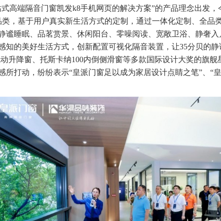
站式高端隔音门窗凯发k8手机网页的解决方案”的产品理念出发，
品类，基于用户真实新生活方式的定制，通过一体化定制、全品
静谧睡眠、品茗赏景、休闲阳台、零噪阅读、宽敞卫浴、静奢入
感知的美好生活方式，创新配置可视化隔音装置，让35分贝的
电动升降窗、托斯卡纳100内倒侧滑窗等多款国际设计大奖的旗
感所打动，纷纷表示“皇派门窗足以成为家居设计点睛之笔”、“