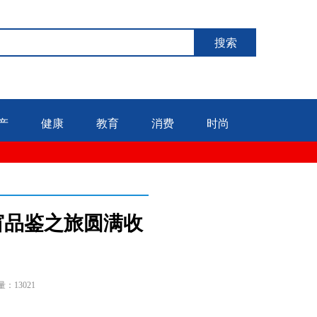
搜索
产
健康
教育
消费
时尚
窗品鉴之旅圆满收
量：13021