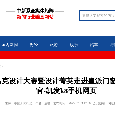
—— 中新系全媒体矩阵 ——
新闻行业垂直网站
国内新闻
财经
旅游
娱乐
汽车
房
闻>
马克设计大赛暨设计菁英走进皇派门
官-凯发k8手机网页
来源：
中国新闻报道
作者：唐昧
发布时间：2025-07-03 17:00 会员投稿
阅读