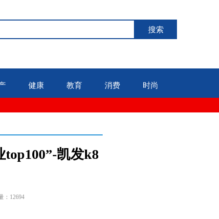
搜索
产
健康
教育
消费
时尚
p100”-凯发k8
量：12694