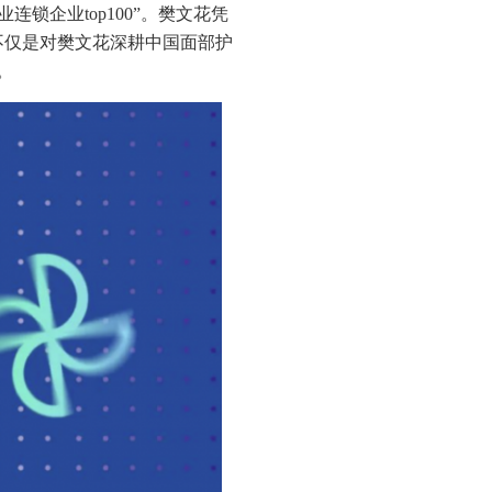
连锁企业top100”。樊文花凭
不仅是对樊文花深耕中国面部护
。