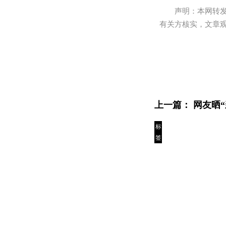
声明：本网转
有关方核实，文章
上一篇：
网友晒
标
签