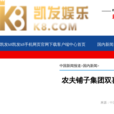
——
凯发k8凯发k8手机网页官网下载客户端中心首页
国内新闻
公益
企业
案例
中国新闻报道
>国内新闻>
农夫铺子集团双
来源：
中