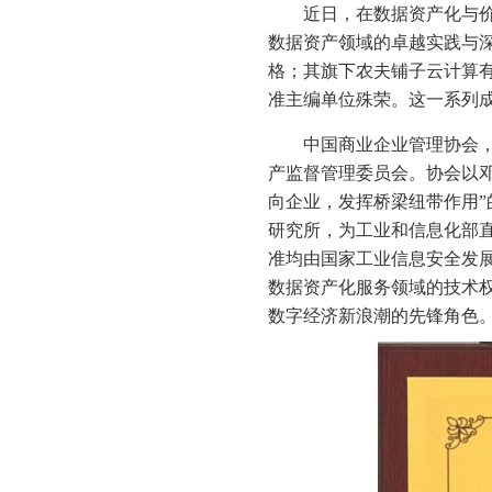
近日，在数据资产化与价
数据资产领域的卓越实践与
格；其旗下农夫铺子云计算
准主编单位殊荣。这一系列
中国商业企业管理协会，
产监督管理委员会。协会以邓
向企业，发挥桥梁纽带作用”
研究所，为工业和信息化部
准均由国家工业信息安全发
数据资产化服务领域的技术
数字经济新浪潮的先锋角色