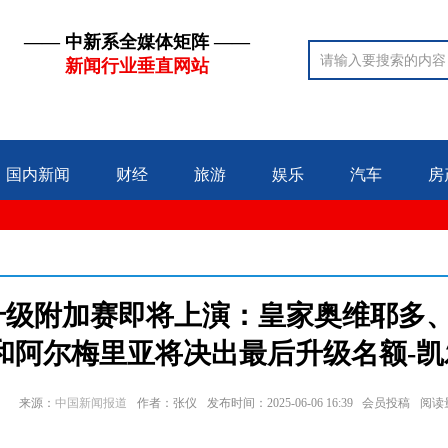
—— 中新系全媒体矩阵 ——
新闻行业垂直网站
国内新闻
财经
旅游
娱乐
汽车
房
升级附加赛即将上演：皇家奥维耶多
和阿尔梅里亚将决出最后升级名额-凯
来源：
中国新闻报道
作者：张仪
发布时间：2025-06-06 16:39 会员投稿
阅读