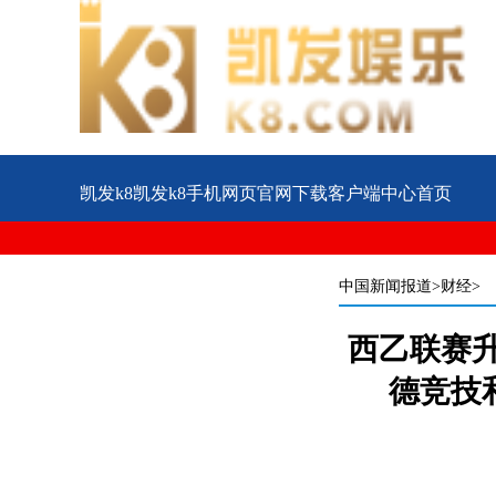
凯发k8凯发k8手机网页官网下载客户端中心首页
公益
企业
案例
中国新闻报道
>财经>
西乙联赛
德竞技