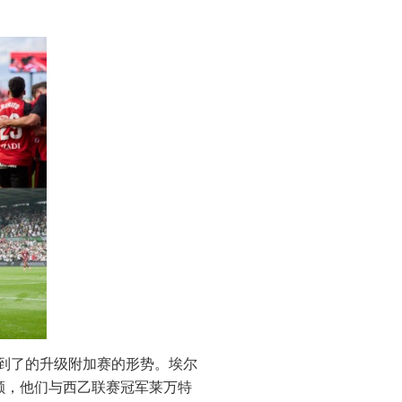
将到了的升级附加赛的形势。埃尔
名额，他们与西乙联赛冠军莱万特