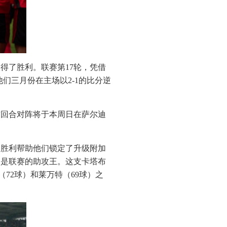
得了胜利。联赛第17轮，凭借
们三月份在主场以2-1的比分逆
首回合对阵将于本周日在萨尔迪
的胜利帮助他们锁定了升级附加
，是联赛的助攻王。这支卡塔布
72球）和莱万特（69球）之