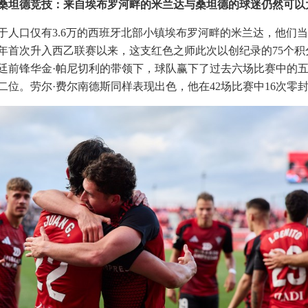
桑坦德竞技：
来自
埃布罗河
畔的
米兰达
与桑坦德的球迷仍然可以
于人口仅有3.6万的西班牙北部小镇埃布罗河畔的米兰达，他们
12年首次升入西乙联赛以来，这支红色之师此次以创纪录的75个
廷前锋华金·帕尼切利的带领下，球队赢下了过去六场比赛中的五
二位。劳尔·费尔南德斯同样表现出色，他在42场比赛中16次零