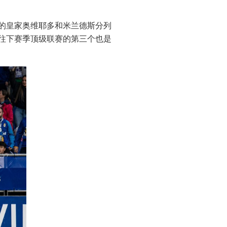
的皇家奥维耶多和米兰德斯分列
往下赛季顶级联赛的第三个也是