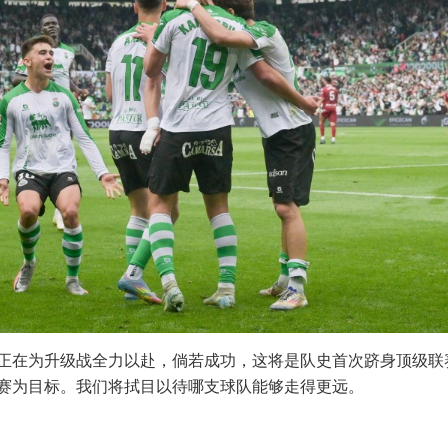
正在为升级战全力以赴，倘若成功，这将是队史首次跻身顶级联赛。
赛为目标。我们将拭目以待哪支球队能够走得更远。