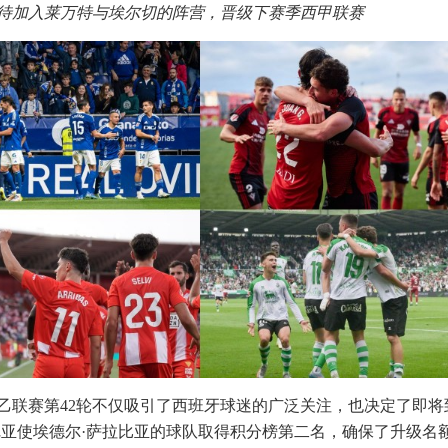
待加入莱万特与埃尔切的阵营，晋级下赛季西甲联赛
乙联赛第42轮不仅吸引了西班牙球迷的广泛关注，也决定了即
鲁尼亚使埃德尔·萨拉比亚的球队取得积分榜第二名，确保了升级