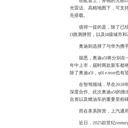
在配置上，奔驰的无图l
光雷达、高精地图下，可支持
先搭载。
值得一提的是，除了已经
l3路测牌照，以及l4级城
奥迪则选择了与华为携手
据悉，奥迪a5l将分别在
年中上市，届时两款新车都将搭载
除了奥迪a5l，q6l e-tro
在智驾领域，早在201
深度合作。此次奥迪a5l的
合资以及燃油车的重要里程
而在美系阵营，上汽通
近日，2025款世纪ce