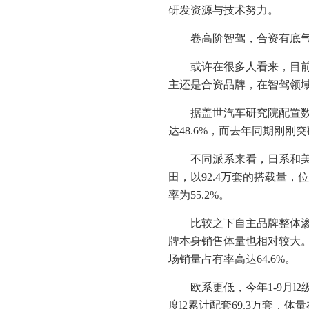
研发资源与技术努力。
卷高阶智驾，合资有底
或许在很多人看来，目前
主还是合资品牌，在智驾领
据盖世汽车研究院配置数据
达48.6%，而去年同期刚刚突
不同派系来看，日系和美系
田，以92.4万套的搭载量，位
率为55.2%。
比较之下自主品牌整体渗透
牌本身销售体量也相对较大。据
场销量占有率高达64.6%。
欧系更低，今年1-9月l2
度l2累计配套69.3万套，体