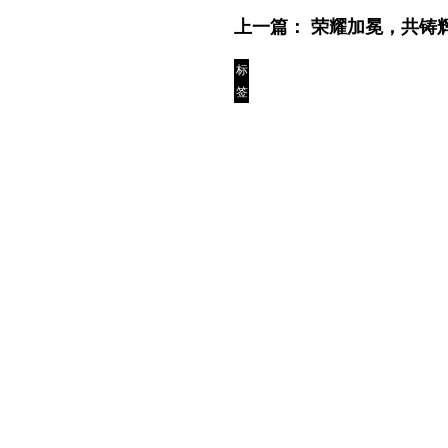
上一篇：
荣耀加冕，共铸
标
签