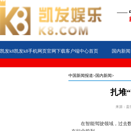
——
凯发k8凯发k8手机网页官网下载客户端中心首页
国内新闻
公益
企业
案例
中国新闻报道
>国内新闻>
扎堆
来源：盖
在智能驾驶领域，过去