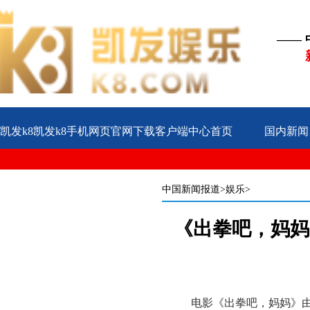
——
凯发k8凯发k8手机网页官网下载客户端中心首页
国内新闻
公益
企业
案例
中国新闻报道
>娱乐>
《出拳吧，妈妈
电影《出拳吧，妈妈》