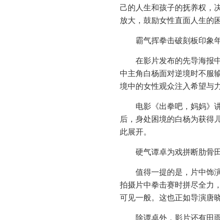
己的人生和孩子的抚养权，
放大，鼓励女性直面人生的
霸气挥拳击破刻板印象
在影片发布的先导海报
中主角白杨面对逆境时不服
境中的女性观众注入希望与
电影《出拳吧，妈妈》
后，身处困境的白杨为获得
此展开。
硬气谭卓为戏拼断肋骨
值得一提的是，片中饰
拍摄片中拳击赛时拼尽全力
可见一般。这也正如导演唐
除谭卓外，影片还有田