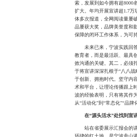
索，发展到如今拥有超800
扩大。年均开展宣讲超1.7
体多次报道，全网阅读量屡
品屡获大奖，品牌美誉度和
保障的闭环工作体系，为可
未来已来，宁波实践回答
教育者，而是最活跃、最具创
效沟通的关键。其二，必须扎
于将宣讲深深扎根于“八八战
于创新、拥抱时代。坚守内
术和平台，让理论传播跟上
波的经验表明，只有将其作
从“活动化”到“常态化”“品
在“源头活水”处找到宣
站在省委展示汇报会的
环绕的红土地，是宁波舟山港