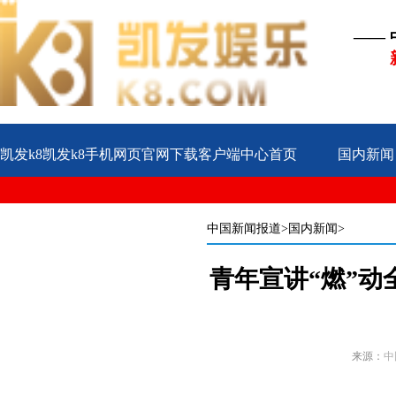
——
凯发k8凯发k8手机网页官网下载客户端中心首页
国内新闻
公益
企业
案例
中国新闻报道
>国内新闻>
青年宣讲“燃”动
来源：
中