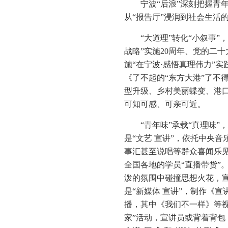
宁波“后浪”深刻把握青
从“报告厅”浸润到社会生活
“大道理”转化“小叙事
战略”实施20周年、党的二
施“在宁波·感悟真理伟力”
《了不起的“东方大港”了不
型升级、乡村美丽蝶变、港口
可知可感、可亲可近。
“青年味”承载“真理味
是“文艺 宣讲”，依托中央
事汇甚至说唱等群众喜闻乐见
全国各地的学员“直播带货”。
泼的氛围中碰撞思想火花，宣
是“新媒体 宣讲”，制作《
播，其中《我们不一样》等视
家”活动，宣讲员或背着背包