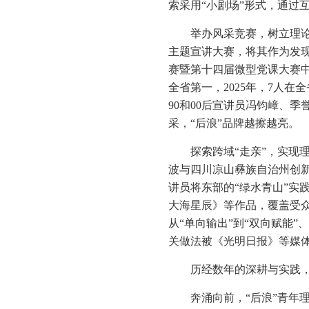
索采用“小剧场”形式，通过
举办风采竞赛，树立理
主题宣讲大赛，将其作为发现
赛暨第十四届微型党课大赛中
全省第一，2025年，7人在全省
90和00后宣讲员冯钧嶂、
采，“后浪”品牌越擦越亮。
探索跨域“走亲”，实现
波与四川凉山彝族自治州创新
讲员将东部的“绿水青山”实
大海星辰》等作品，覆盖受众
从“单向输出”到“双向赋能
关做法被《光明日报》等媒体
历经数年的深耕与实践，
奔涌向前，“后浪”青年