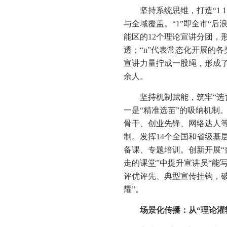
坚持系统思维，打造“1 1
与全域覆盖。“1”即全市“后
能区的12个理论宣讲分团，
透；“n”代表常态化开展的
宣讲力量拧成一股绳，形成了
余人。
坚持机制赋能，筑牢“选
一是“精准选苗”的吸纳机制
骨干、创业先锋、网络达人等
制。发挥14个全国和省级基
备课、专题培训。创新开展“奔
走的课堂”中提升宣讲员“能
评优评先、典型宣传挂钩，破解
耀”。
场景化传播：从“理论灌