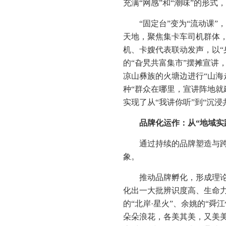
充满“网感”和“潮味”的形
“固定台”变为“流动课
天地，聚焦集卡车司机群体
机、卡嫂代表联动发声，以“
的“旮旯共富集市”摆摊宣讲
凉山彝族的火塘边进行“山海走
种“群众在哪里，宣讲阵地就
实现了从“我讲你听”到“沉浸
品牌化运作：从“地域实
通过持续的品牌塑造与跨
象。
推动品牌孵化，形成理论
化出一大批辨识度高、生命力
的“北岸·星火”、余姚的“舜
朵朵浪花，各美其美，又美美