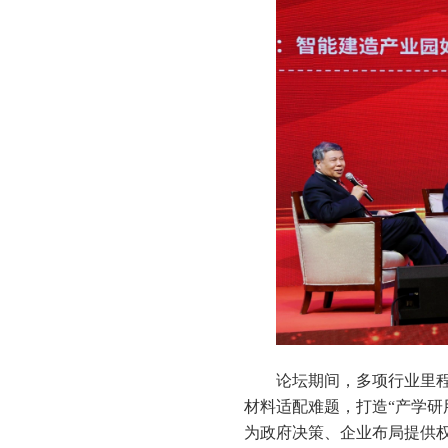
论坛期间，多项行业里
材料适配难题，打造“产学研
为政府决策、企业布局提供