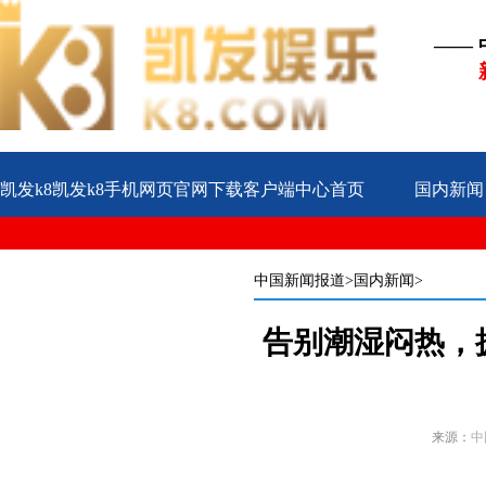
——
凯发k8凯发k8手机网页官网下载客户端中心首页
国内新闻
公益
企业
案例
中国新闻报道
>国内新闻>
告别潮湿闷热，
来源：
中