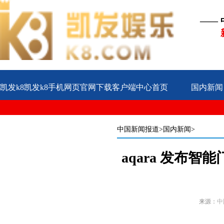
——
凯发k8凯发k8手机网页官网下载客户端中心首页
国内新闻
公益
企业
案例
中国新闻报道
>国内新闻>
aqara 发布智
来源：
中