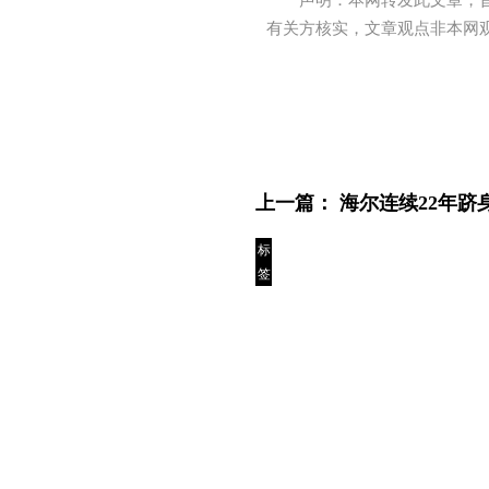
声明：本网转发此文章，
有关方核实，文章观点非本网
上一篇：
海尔连续22年跻
标
签