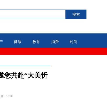
搜索
产
健康
教育
消费
时尚
邀您共赴“大美忻
量：10390