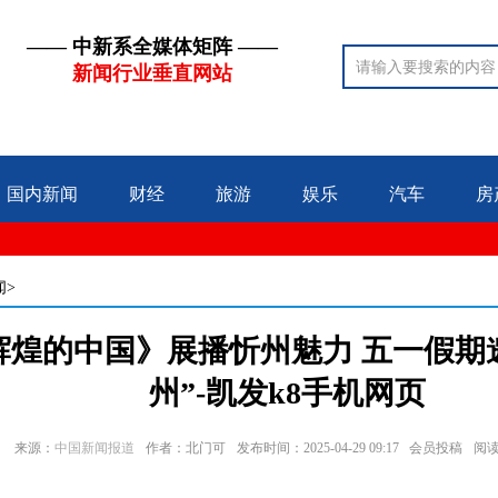
—— 中新系全媒体矩阵 ——
新闻行业垂直网站
国内新闻
财经
旅游
娱乐
汽车
房
闻>
辉煌的中国》展播忻州魅力 五一假期
州”-凯发k8手机网页
来源：
中国新闻报道
作者：北门可
发布时间：2025-04-29 09:17 会员投稿
阅读