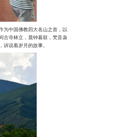
作为中国佛教四大名山之首，以
间古寺林立，晨钟暮鼓，梵音袅
，诉说着岁月的故事。