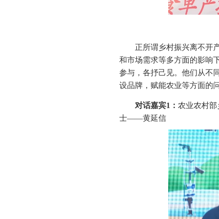
正所谓乡村振兴离不开
和市场需求等多方面的影响
参与，各抒己见。他们从不
设品牌，赋能农业等方面的
对话嘉宾1：
农业农村部
士——黄延信