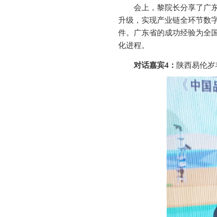
会上，黎院长分享了广
升级，实现产业链全环节数
件。广东省的成功经验为全
化进程。
对话嘉宾
4
：
陕西易伦岁