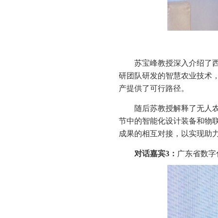
苏宝峰教授深入介绍了
研团队研发的智慧农业技术
产提供了可行路径。
随后苏教授解释了无人
节中的智能化设计装备和物
成果的相互对接，以实现助
对话嘉宾
3：
广东省数字