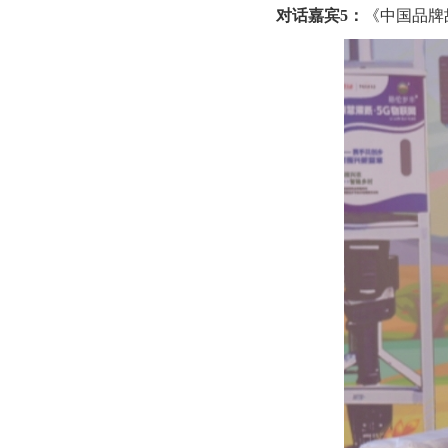
对话嘉宾
5：
《中国品牌