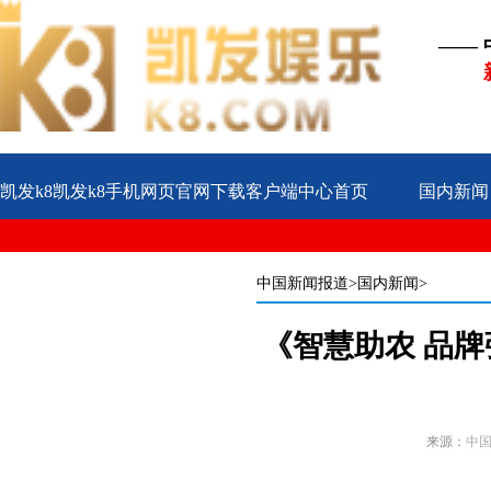
——
凯发k8凯发k8手机网页官网下载客户端中心首页
国内新闻
公益
企业
案例
中国新闻报道
>国内新闻>
《智慧助农 品
来源：
中