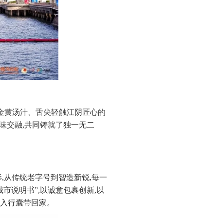
兜住金黄汤汁、舌尖轻触江阴匠心的
至味交融,共同铸就了独一无二
,从传统老字号到智造新锐,每一
市说明书”,以诚意包裹创新,以
入行囊带回家。