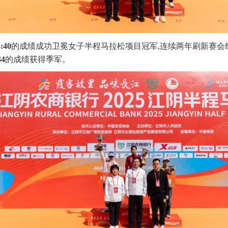
6:40
的成绩成功卫冕女子半程马拉松项目冠军,连续两年刷新赛会纪
44
的成绩获得季军。