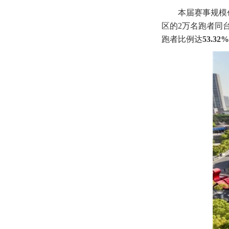
本届赛事规模
区的2万名跑者同
跑者比例达
53.32%