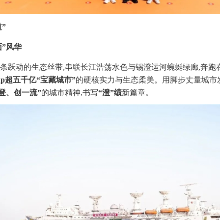
”
面”风华
一条跃动的生态丝带,串联长江浩荡水色与锡澄运河蜿蜒绿廊,奔
dp超五千亿“宝藏城市”
的硬核实力与生态柔美。用脚步丈量城市
登、创一流”
的城市精神,书写
“澄”绩
新篇章。