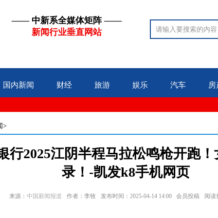
—— 中新系全媒体矩阵 ——
新闻行业垂直网站
国内新闻
财经
旅游
娱乐
汽车
房
闻>
银行2025江阴半程马拉松鸣枪开跑
录！-凯发k8手机网页
来源：
中国新闻报道
作者：李牧
发布时间：2025-04-14 14:00 会员投稿
阅读