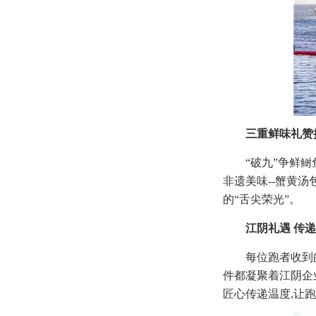
三重鲜味礼赞
“破九”争鲜
非遗美味--蟹黄
的“舌尖荣光”。
江阴礼遇 传
每位跑者收到
件都凝聚着江阴企
匠心传递温度,让