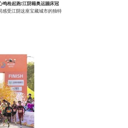
育中心鸣枪起跑!江阴籍奥运蹦床冠
共同感受江阴这座宝藏城市的独特