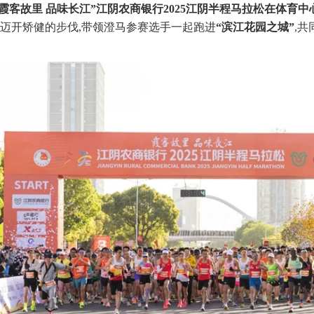
30,“霞客故里 品味长江”江阴农商银行2025江阴半程马拉松在体
,迈开矫健的步伐,带领澄马参赛选手一起跑进
“滨江花园之城”
,