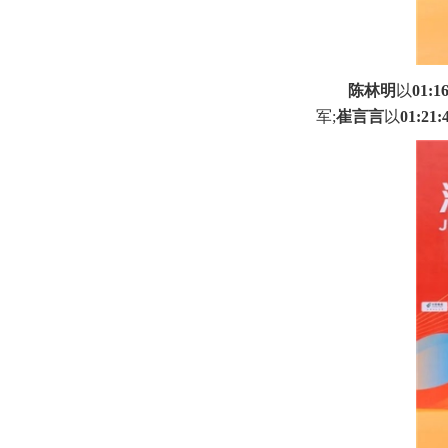
陈林明
以
01:1
军;
崔言言
以
01:21: