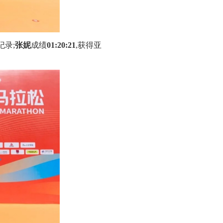
录;
张妮
成绩
01:20:21
,获得亚