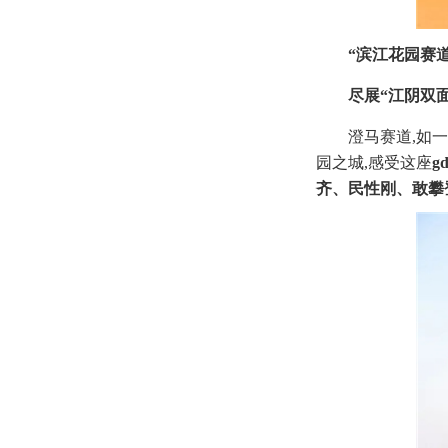
“
滨江花园赛道
尽展“江阴双
澄马赛道,如
园之城,感受这座
g
齐、民性刚、敢攀