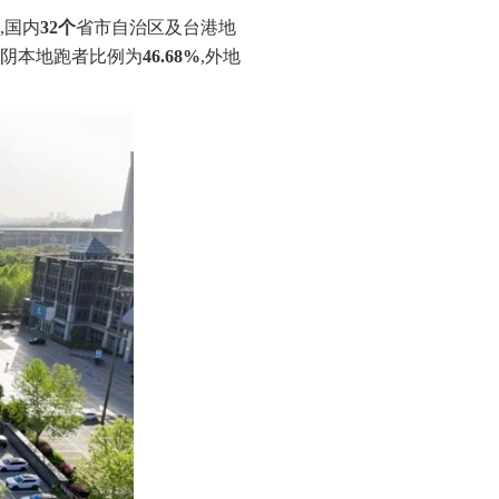
,国内
32个
省市自治区及台港地
江阴本地跑者比例为
46.68%
,外地