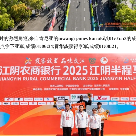
时的激烈角逐,来自肯尼亚的
mwangi james kariuki
以
01:05:53
的
点拿下亚军,成绩
01:06:34
;
冒华杰
获得季军,成绩
01:08:21
。