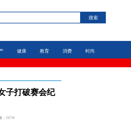
搜索
产
健康
教育
消费
时尚
！女子打破赛会纪
量：19739