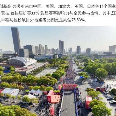
创新高,共吸引来自中国、美国、加拿大、英国、日本等
14个
国家
台竞技,较往届扩容
33%
,彰显赛事影响力与全民参与热情。其中,
,半程马拉松项目外地跑者比例更是高达
75.53%
。