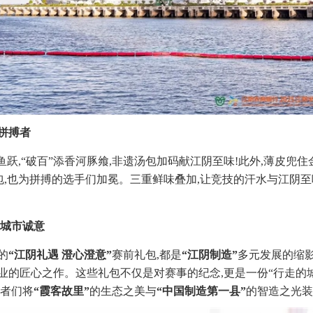
拼搏者
鲥鱼跃,“破百”添香河豚飨,非遗汤包加码献江阴至味!此外,薄皮
汤包,也为拼搏的选手们加冕。三重鲜味叠加,让竞技的汗水与江阴
递城市诚意
的
“江阴礼遇 澄心澄意”
赛前礼包,都是
“江阴制造”
多元发展的缩影
业的匠心之作。这些礼包不仅是对赛事的纪念,更是一份“行走的城
跑者们将
“霞客故里”
的生态之美与
“中国制造第一县”
的智造之光装