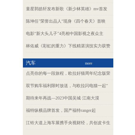
童星郭皓轩发布新歌《新少林英雄》mv首发
陈坤任”荣誉出品人“现身《四个春天》首映
电影“新大头儿子”4亮相中国影视之夜众主
林佑威《彩虹的重力》下线精湛演技实力获赞
汽车
more
点亮你的每一段旅程，欧拉好猫周年纪念版荣
双节购车福利限时放送，与欧拉闪电猫一起“
期待来年再战—2023中国吴城·江南大漠
福特纵横品牌首发，国产福特ranger起
江铃大道上海车展携手央视财经，共创皮卡生