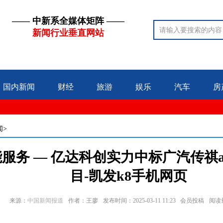
—— 中新系全媒体矩阵 ——
新闻行业垂直网站
国内新闻
财经
旅游
娱乐
汽车
房
闻>
服务 — 亿达科创实力中标广汽传祺
目-凯发k8手机网页
来源：
中国新闻报道
作者：王廖
发布时间：2025-03-11 11:23 会员投稿
阅读