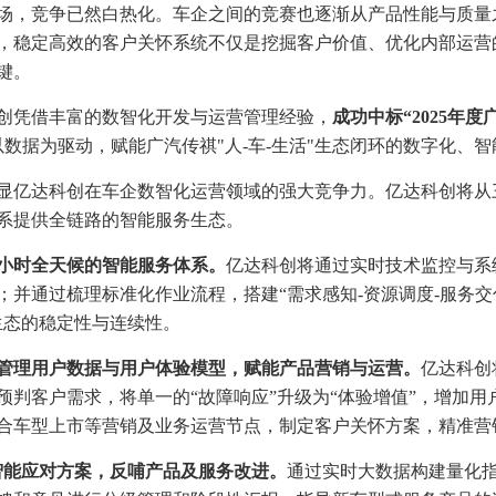
场，竞争已然白热化。车企之间的竞赛也逐渐从产品性能与质量
，稳定高效的客户关怀系统不仅是挖掘客户价值、优化内部运营
键。
创凭借丰富的数智化开发与运营管理经验，
成功中标“2025年度
以数据为驱动，赋能广汽传祺"人-车-生活"生态闭环的数字化、
显亿达科创在车企数智化运营领域的强大竞争力。亿达科创将从
系提供全链路的智能服务生态。
24小时全天候的智能服务体系。
亿达科创将通过实时技术监控与系
；并通过梳理标准化作业流程，搭建“需求感知-资源调度-服务交
务生态的稳定性与连续性。
管理用户数据与用户体验模型，赋能产品营销与运营。
亿达科创
预判客户需求，将单一的“故障响应”升级为“体验增值”，增加
合车型上市等营销及业务运营节点，制定客户关怀方案，精准营
c智能应对方案，反哺产品及服务改进。
通过实时大数据构建量化