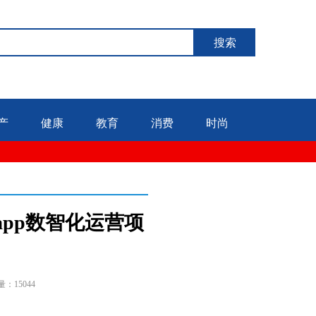
搜索
产
健康
教育
消费
时尚
app数智化运营项
量：15044