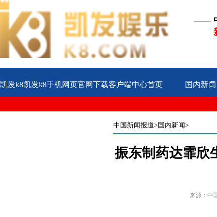
——
凯发k8凯发k8手机网页官网下载客户端中心首页
国内新闻
公益
企业
案例
中国新闻报道
>国内新闻>
振东制药达霏欣
来源：
中