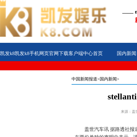
——
凯发k8凯发k8手机网页官网下载客户端中心首页
国内新闻
公益
企业
案例
中国新闻报道
>国内新闻>
stel
来源：盖
盖世汽车讯 据路透社报道，1