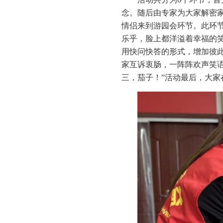
念。随后由专家为大家解密
情侣来到游园会环节。此环
乐乎，脸上都洋溢着幸福的笑
用快问快答的形式，增加彼
家互诉衷肠，一阵阵欢声笑语
三，茄子！”活动最后，大家