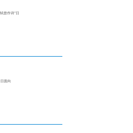
轼曾作诗“日
今日面向