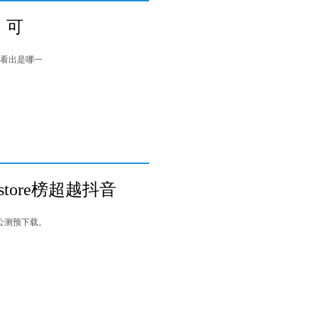
，可
看出是哪一
ore榜超越抖音
公测预下载。