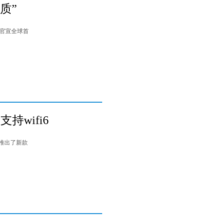
质”
机官宣全球首
持wifi6
推出了新款