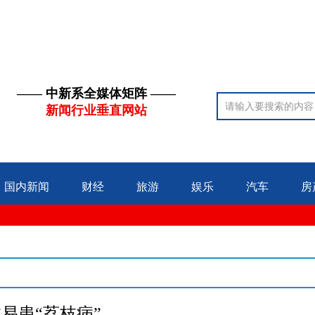
—— 中新系全媒体矩阵 ——
新闻行业垂直网站
国内新闻
财经
旅游
娱乐
汽车
房
易患“荔枝病”