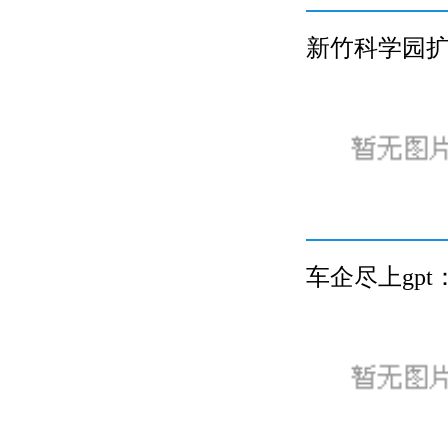
新竹科学园扩
车企尽上gp