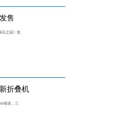
月发售
绿石之囚》发
布新折叠机
le报道，三