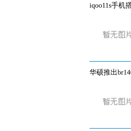
iqoo11s
华硕推出br1