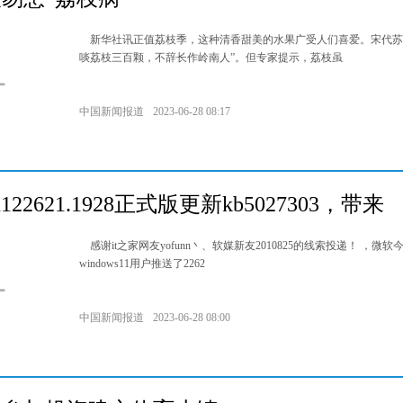
新华社讯正值荔枝季，这种清香甜美的水果广受人们喜爱。宋代苏
啖荔枝三百颗，不辞长作岭南人”。但专家提示，荔枝虽
中国新闻报道
2023-06-28 08:17
122621.1928正式版更新kb5027303，带来
感谢it之家网友yofunn丶、软媒新友2010825的线索投递！ ，微软
windows11用户推送了2262
中国新闻报道
2023-06-28 08:00