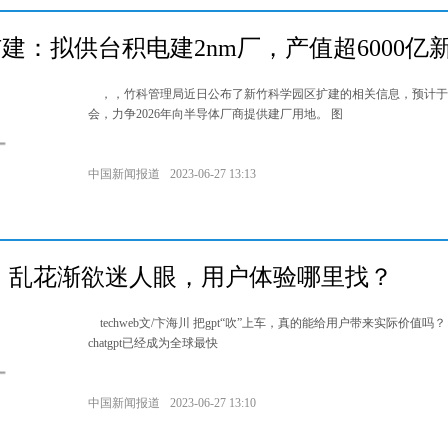
建：拟供台积电建2nm厂，产值超6000亿
，，竹科管理局近日公布了新竹科学园区扩建的相关信息，预计于
会，力争2026年向半导体厂商提供建厂用地。 图
中国新闻报道
2023-06-27 13:13
t：乱花渐欲迷人眼，用户体验哪里找？
techweb文/卞海川 把gpt“吹”上车，真的能给用户带来实际价值吗
chatgpt已经成为全球最快
中国新闻报道
2023-06-27 13:10