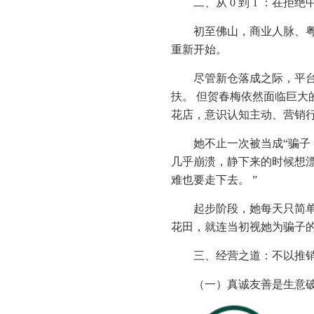
二、从 0 到 1 ：在
初至佛山，商业人脉、粤
重新开始。
尽管新仓落成之际，平
扶。 但贺春梅依然面临巨大
花店，意识认知主动、营销
她不止一次被当成“骗子
几乎崩溃，静下来的时候想漂
难也要走下去。 ”
起步阶段，她每天只简
花田，就连当初视她为骗子
三、经营之道：不以推
（一）真诚友善是生意