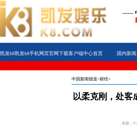
——
凯发k8凯发k8手机网页官网下载客户端中心首页
国内新闻
公益
企业
案例
中国新闻报道
>财经>
以柔克刚，处客
来源：
中