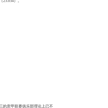
3.034）。
三的意甲联赛俱乐部理论上已不