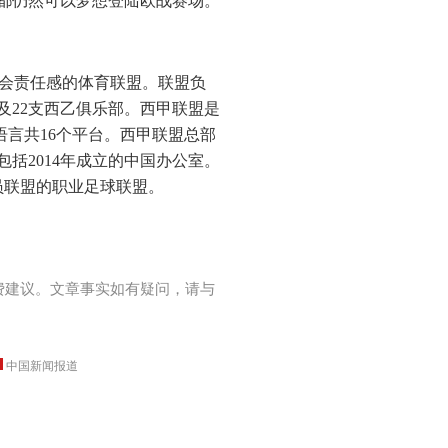
队都仍然可以梦想登陆欧战赛场。
社会责任感的体育联盟。联盟负
及22支西乙俱乐部。西甲联盟是
语言共16个平台。西甲联盟总部
括2014年成立的中国办公室。
碍球员联盟的职业足球联盟。
费建议。文章事实如有疑问，请与
中国新闻报道