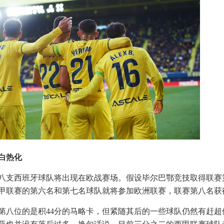
白热化
八支西班牙球队将出现在欧战赛场。假设毕尔巴鄂竞技取得联赛
甲联赛的第六名和第七名球队就将参加欧洲联赛，联赛第八名获
第八位的是积44分的马略卡，但紧随其后的一些球队仍然有赶超