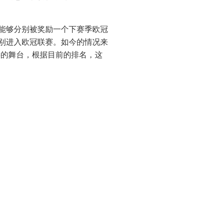
能够分别被奖励一个下赛季欧冠
别进入欧冠联赛。如今的情况来
赛事的舞台，根据目前的排名，这