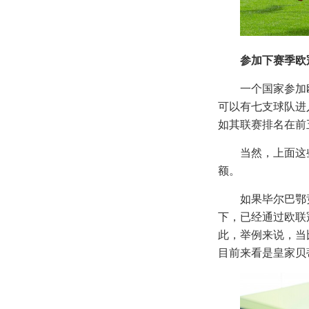
参加下赛季欧
一个国家参加
可以有七支球队进
如其联赛排名在前
当然，上面这
额。
如果毕尔巴鄂
下，已经通过欧联
此，举例来说，当
目前来看是皇家贝