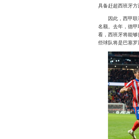
具备赶超西班牙方
因此，西甲联
名额。去年，德甲
看，西班牙将能够
些球队将是巴塞罗