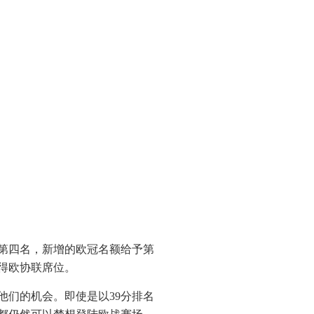
第四名，新增的欧冠名额给予第
得欧协联席位。
他们的机会。即使是以39分排名