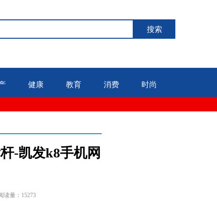
搜索
产
健康
教育
消费
时尚
杆-凯发k8手机网
阅读量：15273