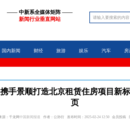
—— 中新系全媒体矩阵 ——
新闻行业垂直网站
国内新闻
财经
旅游
娱乐
汽车
房
如携手景顺打造北京租赁住房项目新标
页
来源：千龙网
中国新闻报道
作者：公孙衍
发布时间：2025-02-24 12:50 会员投稿