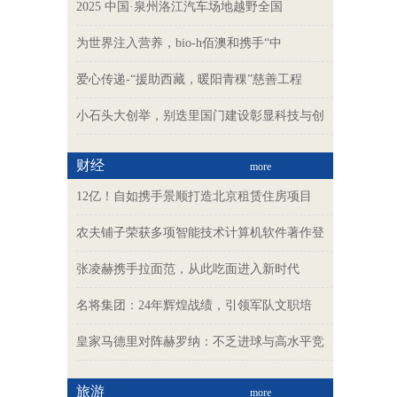
2025 中国·泉州洛江汽车场地越野全国
为世界注入营养，bio-h佰澳和携手“中
爱心传递-“援助西藏，暖阳青稞”慈善工程
小石头大创举，别迭里国门建设彰显科技与创
财经
more
12亿！自如携手景顺打造北京租赁住房项目
农夫铺子荣获多项智能技术计算机软件著作登
张凌赫携手拉面范，从此吃面进入新时代
名将集团：24年辉煌战绩，引领军队文职培
皇家马德里对阵赫罗纳：不乏进球与高水平竞
旅游
more