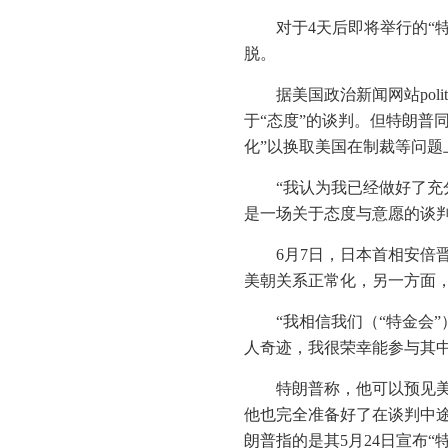
对于4天后即将举行的“
脱。
据美国政治新闻网站pol
于“态度”的谈判。但特朗普
化”以换取美国在制裁等问题
“我认为我已经做好了充
是一场关于态度与意愿的谈判
6月7日，日本首相安倍
美朝关系正常化，另一方面
“我相信我们（“特金会
人奇迹，我很荣幸能参与其中
特朗普称，他可以预见
他也完全准备好了在谈判中途
朗普指的是其5月24日宣布“