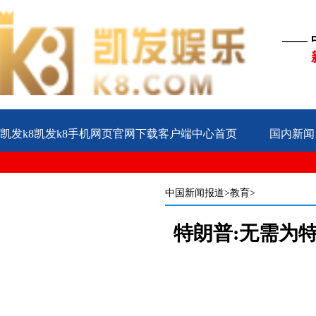
——
凯发k8凯发k8手机网页官网下载客户端中心首页
国内新闻
公益
企业
案例
中国新闻报道
>教育>
特朗普:无需为